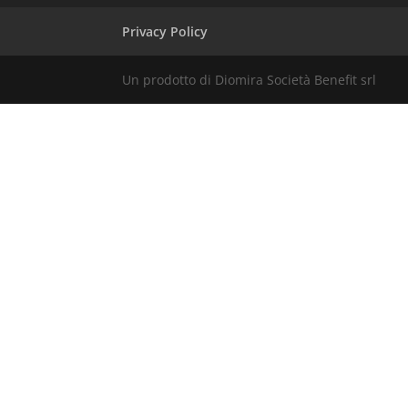
Privacy Policy
Un prodotto di Diomira Società Benefit srl