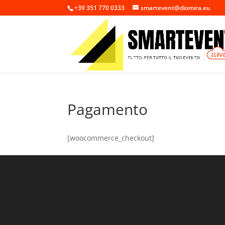
+39 351 770 0333
smartevent@diomira.eu
Pagamento
[woocommerce_checkout]