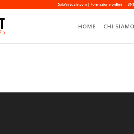
SalaVirtuale.com | Formazione online
3NT
HOME
CHI SIAM