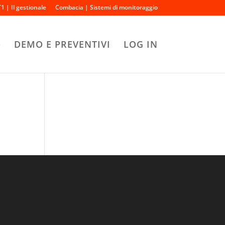
1 | Il gestionale
Combacia | Sistemi di monitoraggio
O
DEMO E PREVENTIVI
LOG IN