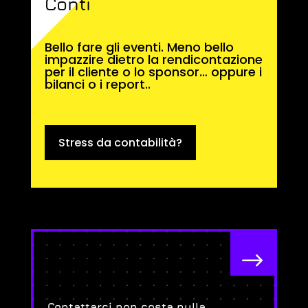
Conti
Bello fare gli eventi. Meno bello
impazzire dietro la rendicontazione
per il cliente o lo sponsor… oppure i
bilanci o i report..
Stress da contabilità?
$
Contattarci non costa nulla